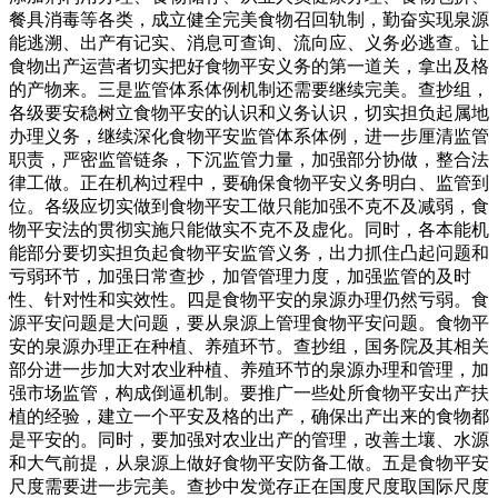
餐具消毒等各类，成立健全完美食物召回轨制，勤奋实现泉源
能逃溯、出产有记实、消息可查询、流向应、义务必逃查。让
食物出产运营者切实把好食物平安义务的第一道关，拿出及格
的产物来。三是监管体系体例机制还需要继续完美。查抄组，
各级要安稳树立食物平安的认识和义务认识，切实担负起属地
办理义务，继续深化食物平安监管体系体例，进一步厘清监管
职责，严密监管链条，下沉监管力量，加强部分协做，整合法
律工做。正在机构过程中，要确保食物平安义务明白、监管到
位。各级应切实做到食物平安工做只能加强不克不及减弱，食
物平安法的贯彻实施只能做实不克不及虚化。同时，各本能机
能部分要切实担负起食物平安监管义务，出力抓住凸起问题和
亏弱环节，加强日常查抄，加管管理力度，加强监管的及时
性、针对性和实效性。四是食物平安的泉源办理仍然亏弱。食
源平安问题是大问题，要从泉源上管理食物平安问题。食物平
安的泉源办理正在种植、养殖环节。查抄组，国务院及其相关
部分进一步加大对农业种植、养殖环节的泉源办理和管理，加
强市场监管，构成倒逼机制。要推广一些处所食物平安出产扶
植的经验，建立一个平安及格的出产，确保出产出来的食物都
是平安的。同时，要加强对农业出产的管理，改善土壤、水源
和大气前提，从泉源上做好食物平安防备工做。五是食物平安
尺度需要进一步完美。查抄中发觉存正在国度尺度取国际尺度