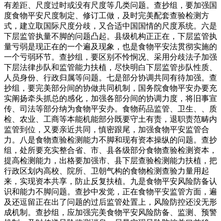
有差距、尺度过时或没有尺度等几类问题。查抄组，要加强国
度食物平安尺度制定、修订工做，及时完美配套查验检测方
式，建立取国际尺度分歧，又合适中国国情的尺度系统。六是
下层监管执量不脚的问题凸起。县级机构正正在，下层监管执
量亏弱是现正在的一个遍及现象，也是食物平安法贯彻实施的
一个亏弱环节。查抄组，要区别不怜悯况、采用分歧法子加强
下层法律步队和监管能力扶植，尽快明白下层监管步队性质、
人员身份、行政归属等问题。七是部分协调共同有待加强。查
抄组，要完美部分间的协做共同机制，国务院食物平安办要充
实阐扬牵头抓总的感化，加强各部分间的协调力度，将旧事宣
传、司法等部分纳为食物平安办。食物药品监管、卫生、、质
检、农业、工商等本能机能部分既要守土有责，退职责范畴内
监管到位，又要亲近共同，慎密跟尾，加强食物平安监管合
力。八是食物查验检测能力不脚和现有资本操纵的问题。查抄
组，处所要充实整合省、市、县各级部分食物查验检测资本，
提高检测能力，出格要加强市、县下层查验检测能力扶植，把
行政区划内高校、院所、卫朝气构的食物检测查验力量用起
来，实现资本共享，防止反复扶植。九是食物平安风险防备认
识和能力不脚问题。查抄中发觉，正在食物平安监管方面，遍
及还逗留正在出了问题的过后监管处置上，风险防控还没无形
成机制。查抄组，应加强完美食物平安风险防备、监测、预警