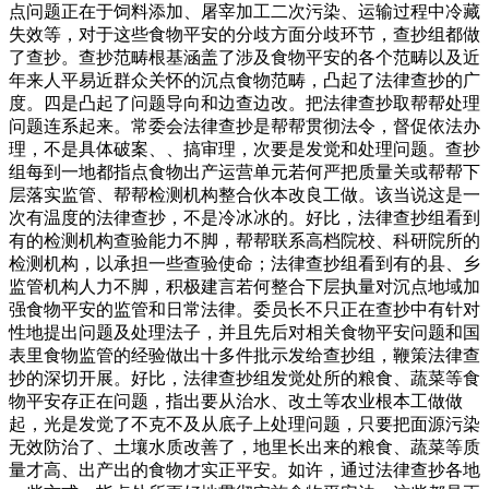
点问题正在于饲料添加、屠宰加工二次污染、运输过程中冷藏
失效等，对于这些食物平安的分歧方面分歧环节，查抄组都做
了查抄。查抄范畴根基涵盖了涉及食物平安的各个范畴以及近
年来人平易近群众关怀的沉点食物范畴，凸起了法律查抄的广
度。四是凸起了问题导向和边查边改。把法律查抄取帮帮处理
问题连系起来。常委会法律查抄是帮帮贯彻法令，督促依法办
理，不是具体破案、、搞审理，次要是发觉和处理问题。查抄
组每到一地都指点食物出产运营单元若何严把质量关或帮帮下
层落实监管、帮帮检测机构整合伙本改良工做。该当说这是一
次有温度的法律查抄，不是冷冰冰的。好比，法律查抄组看到
有的检测机构查验能力不脚，帮帮联系高档院校、科研院所的
检测机构，以承担一些查验使命；法律查抄组看到有的县、乡
监管机构人力不脚，积极建言若何整合下层执量对沉点地域加
强食物平安的监管和日常法律。委员长不只正在查抄中有针对
性地提出问题及处理法子，并且先后对相关食物平安问题和国
表里食物监管的经验做出十多件批示发给查抄组，鞭策法律查
抄的深切开展。好比，法律查抄组发觉处所的粮食、蔬菜等食
物平安存正在问题，指出要从治水、改土等农业根本工做做
起，光是发觉了不克不及从底子上处理问题，只要把面源污染
无效防治了、土壤水质改善了，地里长出来的粮食、蔬菜等质
量才高、出产出的食物才实正平安。如许，通过法律查抄各地