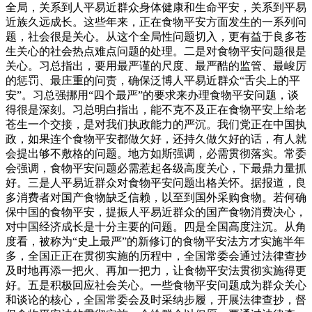
全局，关系到人平易近群众身体健康和生命平安，关系到平易
近族久远成长。这些年来，正在食物平安方面发生的一系列问
题，社会很是关心。从这个全局性问题切入，更有益于良多苍
生关心的社会热点难点问题的处理。二是对食物平安问题很是
关心。习总指出，要用最严谨的尺度、最严酷的监管、最峻厉
的惩罚、最庄重的问责，确保泛博人平易近群众“舌尖上的平
安”。习总强挪用“四个最严”的要求来办理食物平安问题，谈
得很是深刻。习总明白指出，能不克不及正在食物平安上给老
苍生一个交接，是对我们执政能力的严沉。我们党正在中国执
政，如果连个食物平安都做欠好，还持久做欠好的话，有人就
会提出够不敷格的问题。地方如斯强调，必需贯彻落实。常委
会强调，食物平安问题必需惹起各级高度关心，下最鼎力量抓
好。三是人平易近群众对食物平安问题出格关怀。据报道，良
多消费者对国产食物缺乏信赖，以至到国外采购食物。若何确
保中国的食物平安，提振人平易近群众的国产食物消费决心，
对中国经济成长是十分主要的问题。四是全国高度注沉。从角
度看，被称为“史上最严”的新修订的食物平安法方才实施半年
多，全国正正在贯彻实施的历程中，全国常委会通过法律查抄
及时地再添一把火、再加一把力，让食物平安法贯彻实施得更
好。五是积极回应社会关心。一些食物平安问题成为群众关心
和谈论的核心，全国常委会及时采纳步履，开展法律查抄，督