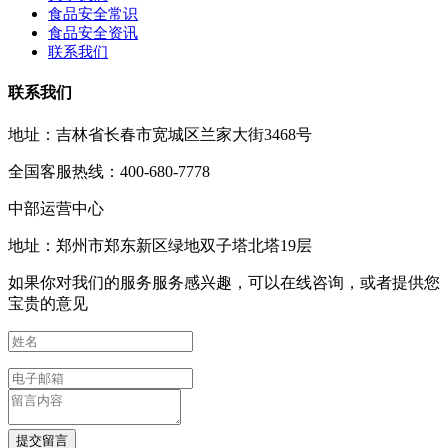
食品安全常识
食品安全资讯
联系我们
联系我们
地址：吉林省长春市宽城区兰家大街3468号
全国客服热线：400-680-7778
中部运营中心
地址：郑州市郑东新区绿地双子塔北塔19层
如果你对我们的服务服务感兴趣，可以在线咨询，或者提供您
宝贵的意见
提交留言