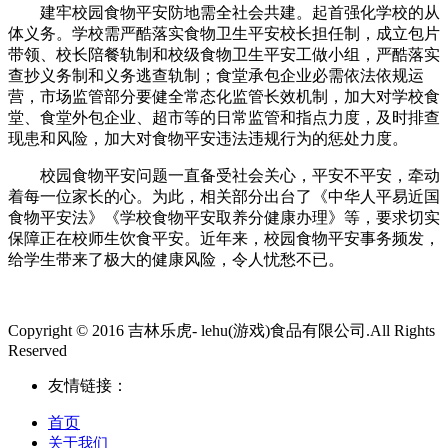
建牢校园食物平安防地需全社会共建。起首强化学校的从
体义务。学校需严酷落实食物卫生平安校长担任制，成立包片
带领、校长陪餐轨制和校级食物卫生平安工做小组，严酷落实
查抄义务制和义务逃查轨制；食堂承包企业必需依法依规运
营，市场监管部分要健全常态化监管长效机制，加大对学校食
堂、食堂外包企业、超市等的日常监管和指点力度，及时排查
现患和风险，加大对食物平安违法违规行为的惩处力度。
校园食物平安问题一直备受社会关心，平安不平安，牵动
着每一位家长的心。为此，相关部分出台了《中华人平易近国
食物平安法》《学校食物平安取养分健康办理》等，要求切实
保障正在校师生饮食平安。近年来，校园食物平安事务频发，
给学生带来了极大的健康风险，令人忧愁不已。
Copyright © 2016 吉林乐虎- lehu(游戏)食品有限公司.All Rights
Reserved
友情链接：
首页
关于我们