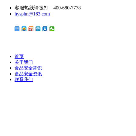
客服热线请拨打：400-680-7778
hysphn@163.com
首页
关于我们
食品安全常识
食品安全资讯
联系我们