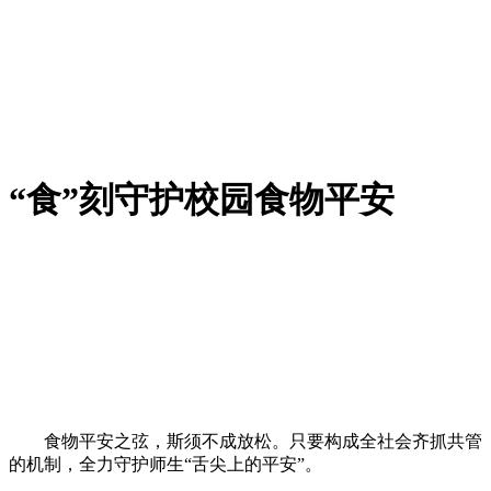
“食”刻守护校园食物平安
食物平安之弦，斯须不成放松。只要构成全社会齐抓共管
的机制，全力守护师生“舌尖上的平安”。