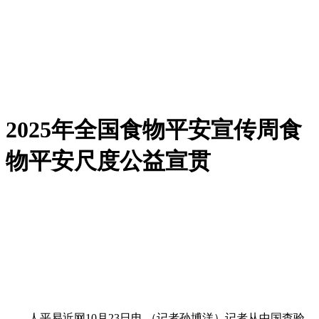
2025年全国食物平安宣传周食
物平安尺度公益宣贯
人平易近网10月23日电 （记者孙博洋）记者从中国查验