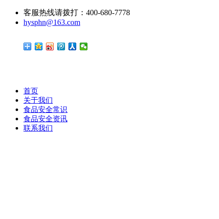
客服热线请拨打：400-680-7778
hysphn@163.com
首页
关于我们
食品安全常识
食品安全资讯
联系我们