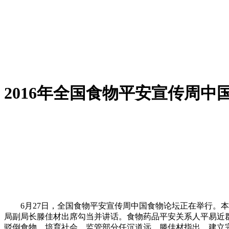
2016年全国食物平安宣传周中
6月27日，全国食物平安宣传周中国食物论坛正在举行。本
局副局长滕佳材出席勾当并讲话。食物药品平安关系人平易近
驳倒食物、培育社会，监管部分任沉道远。滕佳材指出，建立