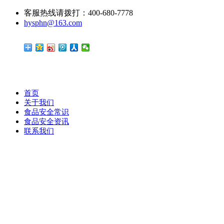
客服热线请拨打：400-680-7778
hysphn@163.com
首页
关于我们
食品安全常识
食品安全资讯
联系我们