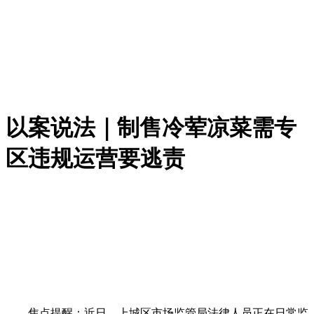
以案说法｜制售冷荤凉菜需专
区违规运营要逃责
焦点提醒：近日，上城区市场监管局法律人员正在日常监