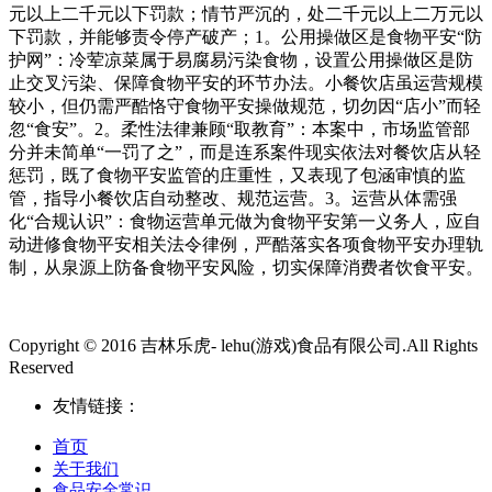
元以上二千元以下罚款；情节严沉的，处二千元以上二万元以
下罚款，并能够责令停产破产；1。公用操做区是食物平安“防
护网”：冷荤凉菜属于易腐易污染食物，设置公用操做区是防
止交叉污染、保障食物平安的环节办法。小餐饮店虽运营规模
较小，但仍需严酷恪守食物平安操做规范，切勿因“店小”而轻
忽“食安”。2。柔性法律兼顾“取教育”：本案中，市场监管部
分并未简单“一罚了之”，而是连系案件现实依法对餐饮店从轻
惩罚，既了食物平安监管的庄重性，又表现了包涵审慎的监
管，指导小餐饮店自动整改、规范运营。3。运营从体需强
化“合规认识”：食物运营单元做为食物平安第一义务人，应自
动进修食物平安相关法令律例，严酷落实各项食物平安办理轨
制，从泉源上防备食物平安风险，切实保障消费者饮食平安。
Copyright © 2016 吉林乐虎- lehu(游戏)食品有限公司.All Rights
Reserved
友情链接：
首页
关于我们
食品安全常识