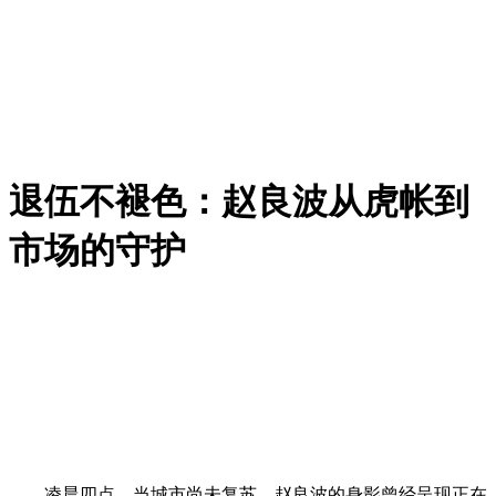
退伍不褪色：赵良波从虎帐到
市场的守护
凌晨四点，当城市尚未复苏，赵良波的身影曾经呈现正在