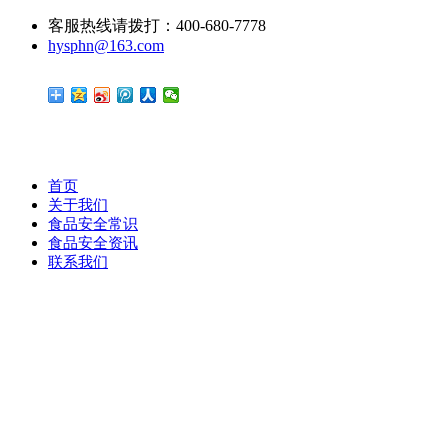
客服热线请拨打：400-680-7778
hysphn@163.com
首页
关于我们
食品安全常识
食品安全资讯
联系我们